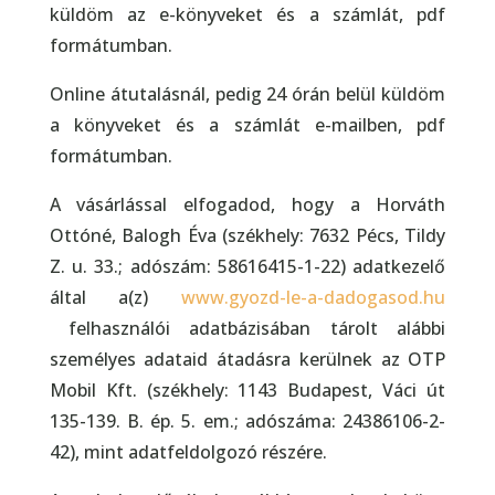
küldöm az e-könyveket és a számlát, pdf
formátumban.
Online átutalásnál, pedig 24 órán belül küldöm
a könyveket és a számlát e-mailben, pdf
formátumban.
A vásárlással elfogadod, hogy a Horváth
Ottóné, Balogh Éva (székhely: 7632 Pécs, Tildy
Z. u. 33.; adószám: 58616415-1-22) adatkezelő
által a(z)
www.gyozd-le-a-dadogasod.hu
felhasználói adatbázisában tárolt alábbi
személyes adataid átadásra kerülnek az OTP
Mobil Kft. (székhely: 1143 Budapest,
Váci út
135-139. B. ép. 5. em.
; adószáma: 24386106-2-
42), mint adatfeldolgozó részére.