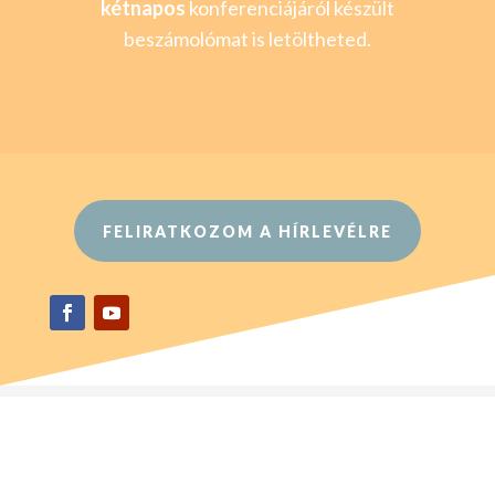
kétnapos
konferenciájáról készült
beszámolómat is letöltheted.
FELIRATKOZOM A HÍRLEVÉLRE