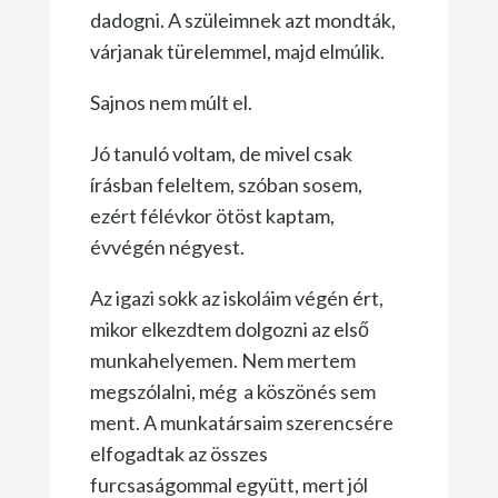
dadogni. A szüleimnek azt mondták,
várjanak türelemmel, majd elmúlik.
Sajnos nem múlt el.
Jó tanuló voltam, de mivel csak
írásban feleltem, szóban sosem,
ezért félévkor ötöst kaptam,
évvégén négyest.
Az igazi sokk az iskoláim végén ért,
mikor elkezdtem dolgozni az első
munkahelyemen. Nem mertem
megszólalni, még a köszönés sem
ment. A munkatársaim szerencsére
elfogadtak az összes
furcsaságommal együtt, mert jól