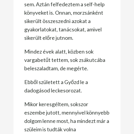
sem. Aztán felfedeztem a self-help
könyveket is. Onnan, morzsánként
sikerült összeszedni azokat a
gyakorlatokat, tanácsokat, amivel
sikerült előre jutnom.
Mindez évek alatt, közben sok
vargabetűt tettem, sok zsákutcába
beleszaladtam, de megérte.
Ebből született a Győzd le a
dadogásod leckesorozat.
Mikor keresgéltem, sokszor
eszembe jutott, mennyivel könnyebb
dolgom lenne most, ha mindezt már a
szüleim is tudták volna