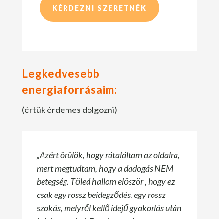
KÉRDEZNI SZERETNÉK
Legkedvesebb
energiaforrásaim:
(értük érdemes dolgozni)
„Azért örülök, hogy rátaláltam az oldalra,
mert megtudtam, hogy a dadogás NEM
betegség. Tőled hallom először , hogy ez
csak egy rossz beidegződés, egy rossz
szokás, melyről kellő idejű gyakorlás után