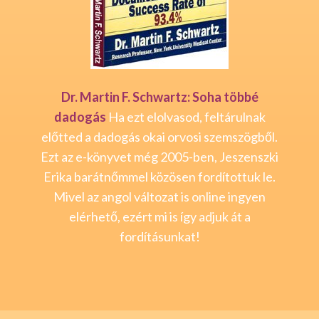
Dr. Martin F. Schwartz: Soha többé
dadogás
Ha ezt elolvasod, feltárulnak
előtted a dadogás okai orvosi szemszögből.
Ezt az e-könyvet még 2005-ben, Jeszenszki
Erika barátnőmmel közösen fordítottuk le.
Mivel az angol változat is online ingyen
elérhető, ezért mi is így adjuk át a
fordításunkat!