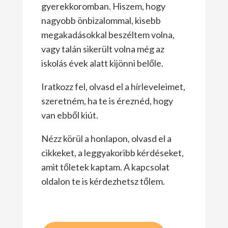
gyerekkoromban. Hiszem, hogy
nagyobb önbizalommal, kisebb
megakadásokkal beszéltem volna,
vagy talán sikerült volna még az
iskolás évek alatt kijönni belőle.
Iratkozz fel, olvasd el a hírleveleimet,
szeretném, ha te is éreznéd, hogy
van ebből kiút.
Nézz körül a honlapon, olvasd el a
cikkeket, a leggyakoribb kérdéseket,
amit tőletek kaptam. A kapcsolat
oldalon te is kérdezhetsz tőlem.