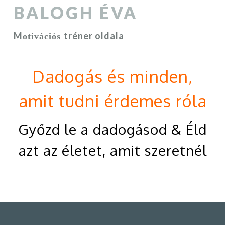
BALOGH ÉVA
M
tréner oldala
otivációs
Dadogás és minden,
amit tudni érdemes róla
Győzd le a dadogásod & Éld
azt az életet, amit szeretnél