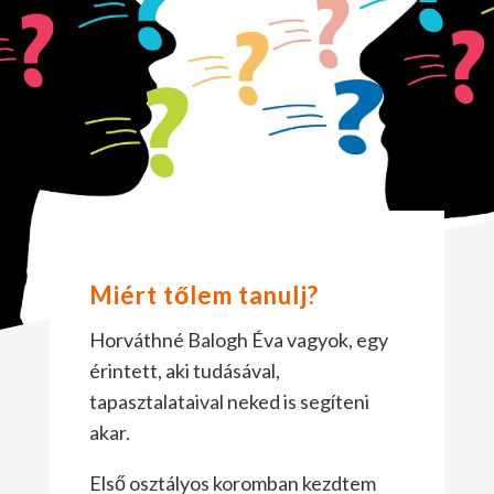
Miért tőlem tanulj?
Horváthné Balogh Éva vagyok, egy
érintett, aki tudásával,
tapasztalataival neked is segíteni
akar.
Első osztályos koromban kezdtem