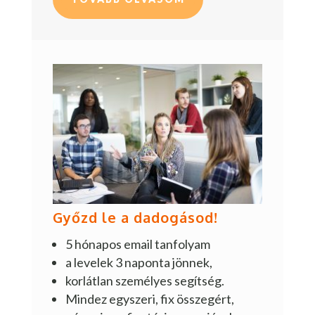
Győzd le a dadogásod!
5 hónapos email tanfolyam
a levelek 3 naponta jönnek,
korlátlan személyes segítség.
Mindez egyszeri, fix összegért,