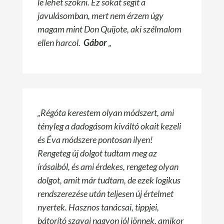
le lehet szokni. Ez sokat segít a
javulásomban, mert nem érzem úgy
magam mint Don Quijote, aki szélmalom
ellen harcol.
Gábor
„
„Régóta kerestem olyan módszert, ami
tényleg a dadogásom kiváltó okait kezeli
és Éva módszere pontosan ilyen!
Rengeteg új dolgot tudtam meg az
írásaiból, és ami érdekes, rengeteg olyan
dolgot, amit már tudtam, de ezek logikus
rendszerezése után teljesen új értelmet
nyertek. Hasznos tanácsai, tippjei,
bátorító szavai nagyon jól jönnek, amikor