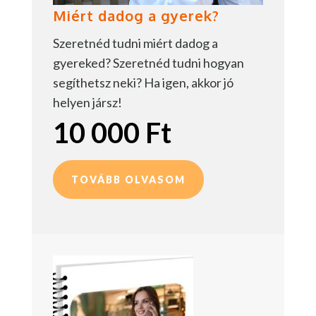
Miért dadog a gyerek?
Szeretnéd tudni miért dadog a
gyereked? Szeretnéd tudni hogyan
segíthetsz neki? Ha igen, akkor jó
helyen jársz!
10 000 Ft
TOVÁBB OLVASOM