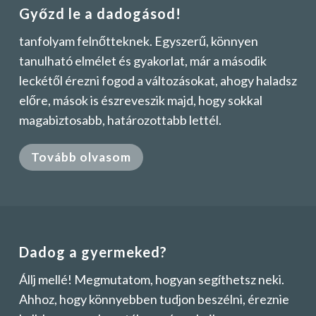
Győzd le a dadogásod!
tanfolyam felnőtteknek. Egyszerű, könnyen
tanulható elmélet és gyakorlat, már a második
leckétől érezni fogod a változásokat, ahogy haladsz
előre, mások is észreveszik majd, hogy sokkal
magabiztosabb, határozottabb lettél.
Tovább olvasom
Dadog a gyermeked?
Állj mellé! Megmutatom, hogyan segíthetsz neki.
Ahhoz, hogy könnyebben tudjon beszélni, éreznie