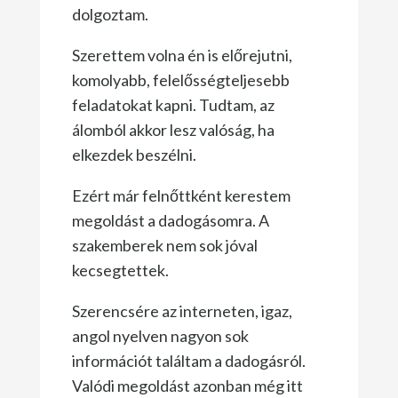
dolgoztam.
Szerettem volna én is előrejutni,
komolyabb, felelősségteljesebb
feladatokat kapni. Tudtam, az
álomból akkor lesz valóság, ha
elkezdek beszélni.
Ezért már felnőttként kerestem
megoldást a dadogásomra. A
szakemberek nem sok jóval
kecsegtettek.
Szerencsére az interneten, igaz,
angol nyelven nagyon sok
információt találtam a dadogásról.
Valódi megoldást azonban még itt