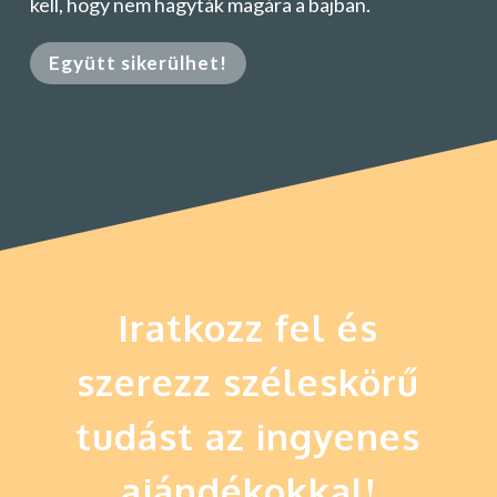
kell, hogy nem hagyták magára a bajban.
Együtt sikerülhet!
Iratkozz fel és
szerezz széleskörű
tudást az ingyenes
ajándékokkal!