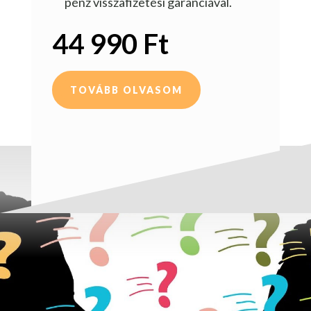
pénz visszafizetési garanciával.
44 990 Ft
TOVÁBB OLVASOM