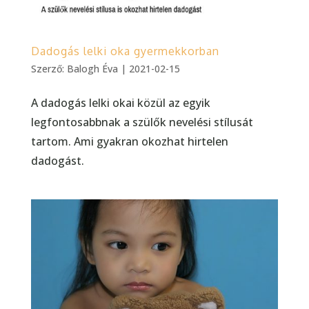
Dadogás lelki oka gyermekkorban
Szerző:
Balogh Éva
|
2021-02-15
A dadogás lelki okai közül az egyik
legfontosabbnak a szülők nevelési stílusát
tartom. Ami gyakran okozhat hirtelen
dadogást.