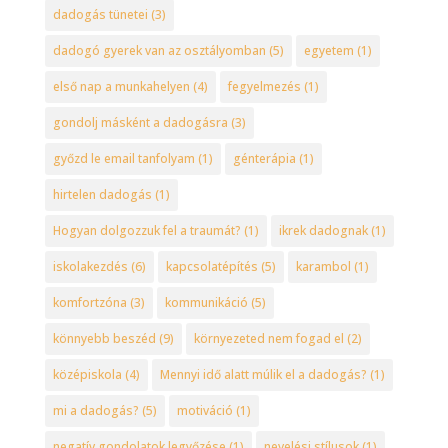
dadogás tünetei
(3)
dadogó gyerek van az osztályomban
(5)
egyetem
(1)
első nap a munkahelyen
(4)
fegyelmezés
(1)
gondolj másként a dadogásra
(3)
győzd le email tanfolyam
(1)
génterápia
(1)
hirtelen dadogás
(1)
Hogyan dolgozzuk fel a traumát?
(1)
ikrek dadognak
(1)
iskolakezdés
(6)
kapcsolatépítés
(5)
karambol
(1)
komfortzóna
(3)
kommunikáció
(5)
könnyebb beszéd
(9)
környezeted nem fogad el
(2)
középiskola
(4)
Mennyi idő alatt múlik el a dadogás?
(1)
mi a dadogás?
(5)
motiváció
(1)
negatív gondolatok legyőzése
(1)
nevelési stílusok
(1)