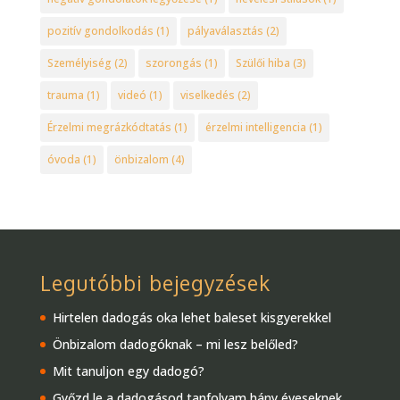
pozitív gondolkodás
(1)
pályaválasztás
(2)
Személyiség
(2)
szorongás
(1)
Szülői hiba
(3)
trauma
(1)
videó
(1)
viselkedés
(2)
Érzelmi megrázkódtatás
(1)
érzelmi intelligencia
(1)
óvoda
(1)
önbizalom
(4)
Legutóbbi bejegyzések
Hirtelen dadogás oka lehet baleset kisgyerekkel
Önbizalom dadogóknak – mi lesz belőled?
Mit tanuljon egy dadogó?
Győzd le a dadogásod tanfolyam hány éveseknek