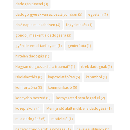
dadogás tünetei
(3)
dadogó gyerek van az osztályomban
(5)
egyetem
(1)
első nap a munkahelyen
(4)
fegyelmezés
(1)
gondolj másként a dadogásra
(3)
győzd le email tanfolyam
(1)
génterápia
(1)
hirtelen dadogás
(1)
Hogyan dolgozzuk fel a traumát?
(1)
ikrek dadognak
(1)
iskolakezdés
(6)
kapcsolatépítés
(5)
karambol
(1)
komfortzóna
(3)
kommunikáció
(5)
könnyebb beszéd
(9)
környezeted nem fogad el
(2)
középiskola
(4)
Mennyi idő alatt múlik el a dadogás?
(1)
mi a dadogás?
(5)
motiváció
(1)
negatív gondolatok legyőzése
(1)
nevelési stílusok
(1)