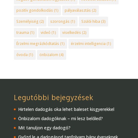
pozitív gondolkodás
(1)
pályaválasztás
(2)
Személyiség
(2)
szorongás
(1)
Szülői hiba
(3)
trauma
(1)
videó
(1)
viselkedés
(2)
Érzelmi megrázkódtatás
(1)
érzelmi intelligencia
(1)
óvoda
(1)
önbizalom
(4)
Legutóbbi bejegyzések
Hirtelen dadogás oka lehet baleset kisgyerekkel
Önbizalom dadogóknak – mi lesz belőled?
Mit tanuljon egy dadogó?
Győzd le a dadogásod tanfolyam hány éveseknek