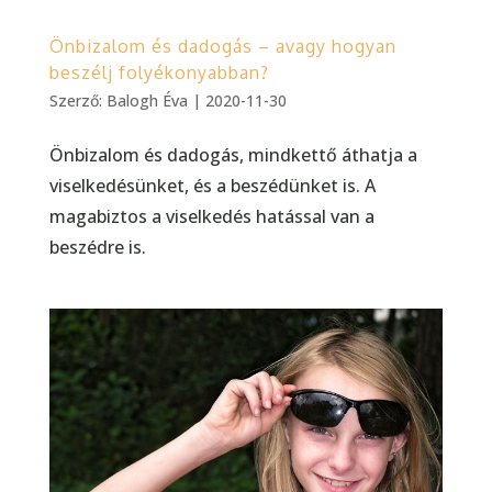
Önbizalom és dadogás – avagy hogyan
beszélj folyékonyabban?
Szerző:
Balogh Éva
|
2020-11-30
Önbizalom és dadogás, mindkettő áthatja a
viselkedésünket, és a beszédünket is. A
magabiztos a viselkedés hatással van a
beszédre is.