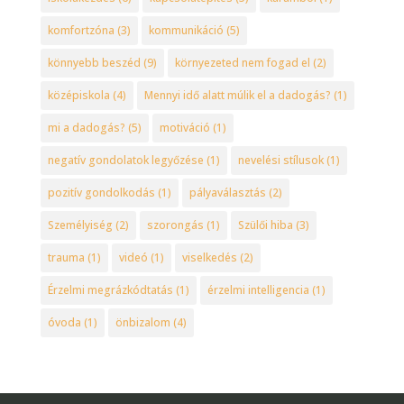
komfortzóna
(3)
kommunikáció
(5)
könnyebb beszéd
(9)
környezeted nem fogad el
(2)
középiskola
(4)
Mennyi idő alatt múlik el a dadogás?
(1)
mi a dadogás?
(5)
motiváció
(1)
negatív gondolatok legyőzése
(1)
nevelési stílusok
(1)
pozitív gondolkodás
(1)
pályaválasztás
(2)
Személyiség
(2)
szorongás
(1)
Szülői hiba
(3)
trauma
(1)
videó
(1)
viselkedés
(2)
Érzelmi megrázkódtatás
(1)
érzelmi intelligencia
(1)
óvoda
(1)
önbizalom
(4)