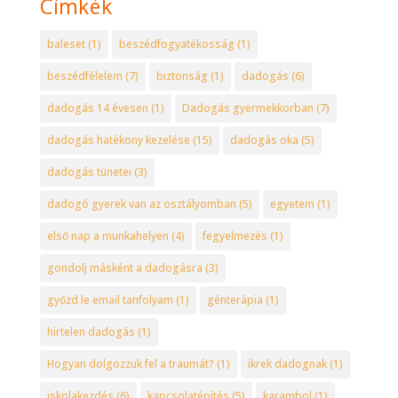
Címkék
baleset
(1)
beszédfogyatékosság
(1)
beszédfélelem
(7)
biztonság
(1)
dadogás
(6)
dadogás 14 évesen
(1)
Dadogás gyermekkorban
(7)
dadogás hatékony kezelése
(15)
dadogás oka
(5)
dadogás tünetei
(3)
dadogó gyerek van az osztályomban
(5)
egyetem
(1)
első nap a munkahelyen
(4)
fegyelmezés
(1)
gondolj másként a dadogásra
(3)
győzd le email tanfolyam
(1)
génterápia
(1)
hirtelen dadogás
(1)
Hogyan dolgozzuk fel a traumát?
(1)
ikrek dadognak
(1)
iskolakezdés
(6)
kapcsolatépítés
(5)
karambol
(1)